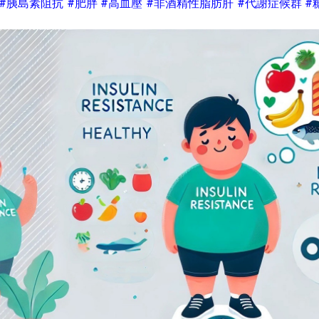
#胰島素阻抗
#肥胖
#高血壓
#非酒精性脂肪肝
#代謝症候群
#