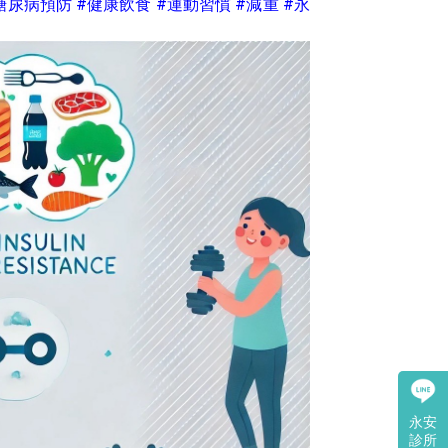
糖尿病預防
#健康飲食
#運動習慣
#減重
#永
永安
診所