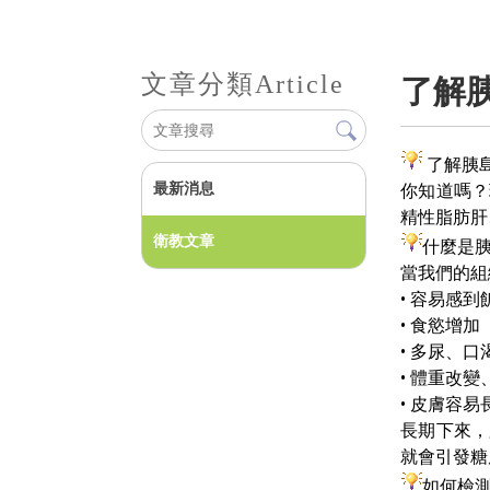
文章分類
Article
了解
了解胰
最新消息
你知道嗎？
精性脂肪肝
衛教文章
什麼是
當我們的組
• 容易感到
• 食慾增加
• 多尿、口
• 體重改變
• 皮膚容易
長期下來，
就會引發糖
如何檢