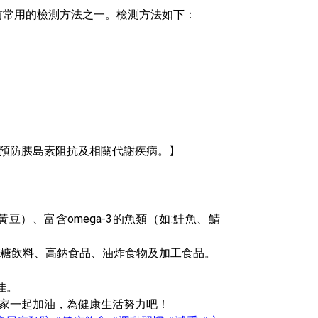
是目前常用的檢測方法之一。檢測方法如下：
。
。
預防胰島素阻抗及相關代謝疾病。】
黃豆）、富含omega-3的魚類（如:鮭魚、鯖
、含糖飲料、高鈉食品、油炸食物及加工食品。
佳。
家一起加油，為健康生活努力吧！