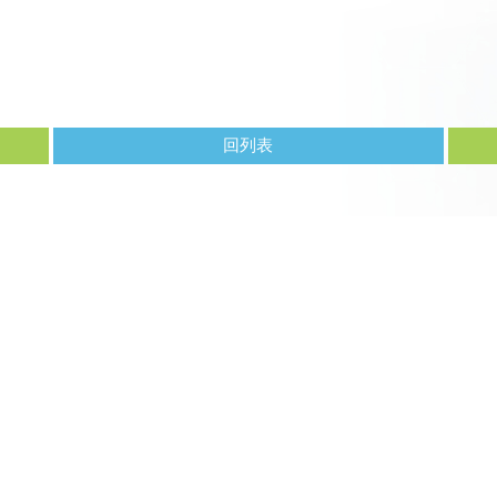
回列表
手機：0933805983
電話：04-2295966
傳真：04-2295000
上午診 08:00-12:00
Line ID：@everheal
下午診 15:00-18:00
信箱：everhealth51
地址：台中市北屯區
晚上診 18:00-21:30
96號