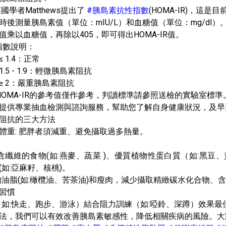
英國學者Matthews提出了
#胰島素抗性指數
(HOMA-IR)，這
小時後測量胰島素值（單位：mIU/L）和血糖值（單位：mg/dl）
素值乘以血糖值，再除以405，即可得出HOMA-IR值。
 指數說明：
 ≤ 1.4：正常
R 1.5 - 1.9：輕微胰島素阻抗
IR ≥ 2：嚴重胰島素阻抗
上HOMA-IR的參考值僅作參考，判讀標準請參照送檢的實驗室標準
提供專業抽血檢測與諮詢服務，幫助您了解自身健康狀況，及早
阻抗的三大方法
健康體重: 肥胖者須減重、避免攝取過多熱量。
富含纖維的食物(如:燕麥、蔬菜 )、優質植物性蛋白質（如:黑豆、
(如:亞麻籽、核桃)。
的油脂(如:橄欖油、苦茶油)和瘦肉，減少攝取精緻碳水化合物
動習慣
（如:快走、跑步、游泳）結合阻力訓練（如:啞鈴、深蹲）效果最
法，我們可以有效改善胰島素敏感性，降低相關疾病的風險。大